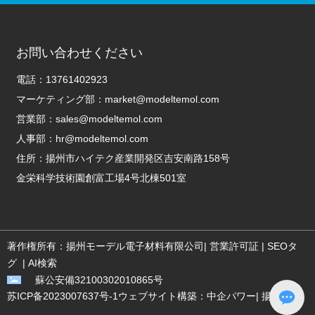
お問い合わせください
電話：
13761402923
マーケティング部：
market@modeltemol.com
営業部：
sales@modeltemol.com
人事部：
hr@modeltemol.com
住所：揚州市ハイテク産業開発区吉安南路158号
金栄科学技術園創富工場4号北棟501室
著作権所有：揚州モーデル電子材料有限公司|
営業許可証
|
SEOタ
グ
|
AI検索
蘇公安備32100302010865号
苏ICP备2023007637号-1
ウェブサイト構築：
中企パワー
|
揚州