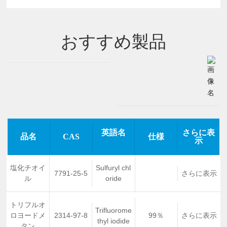
おすすめ製品
英語名
さらに表
品名
CAS
仕様
示
塩化チオイ
Sulfuryl chl
7791-25-5
さらに表示
ル
oride
トリフルオ
Trifluorome
ロヨードメ
2314-97-8
99％
さらに表示
thyl iodide
タン